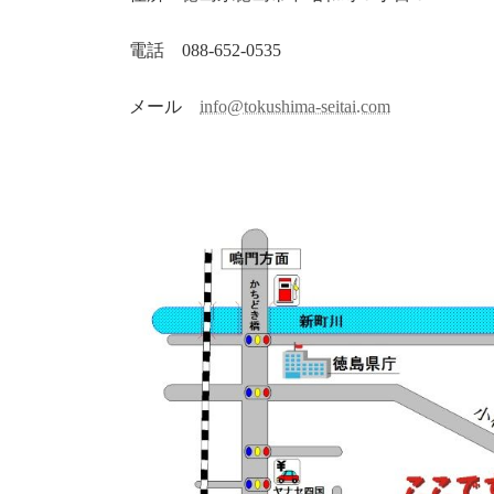
電話 088-652-0535
メール
info@tokushima-seitai.com