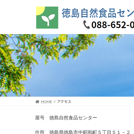
コ
ナ
ン
ビ
テ
ゲ
ン
ー
ツ
シ
へ
ョ
ス
ン
キ
に
ッ
移
プ
動
HOME
アクセス
屋号 徳島自然食品センター
住所 徳島県徳島市中昭和町５丁目５１－２